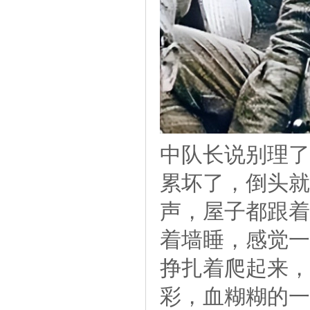
中队长说别理了
累坏了，倒头就
声，屋子都跟着
着墙睡，感觉一
挣扎着爬起来，
彩，血糊糊的一