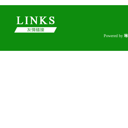
Poweredby
琳