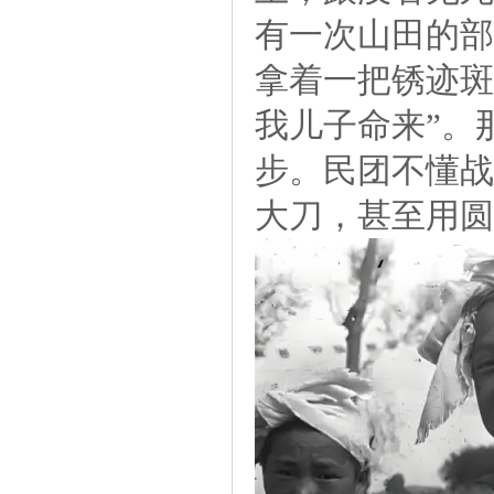
有一次山田的部
拿着一把锈迹斑
我儿子命来”。
步。民团不懂战
大刀，甚至用圆