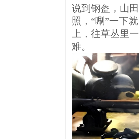
说到钢盔，山田
照，“唰”一下
上，往草丛里一
难。