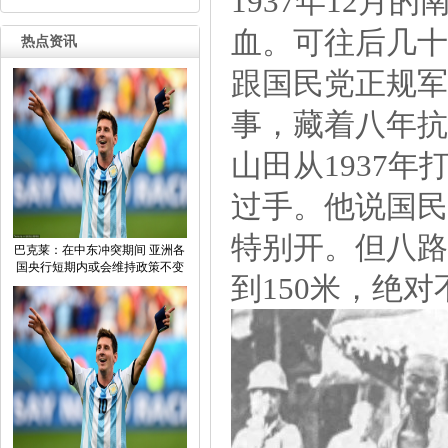
1937年12
血。可往后几十
热点资讯
跟国民党正规军
事，藏着八年抗
山田从1937
过手。他说国民
特别开。但八路
巴克莱：在中东冲突期间亚洲各
国央行短期内或会维持政策不变
到150米，绝