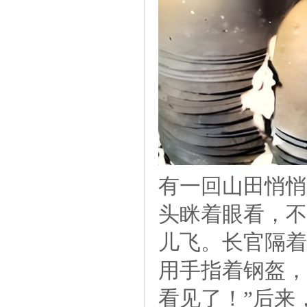
有一回山田悄悄
头眯着眼看，不
儿飞。长官隔着
用手指着钢盔，
看见了！”后来