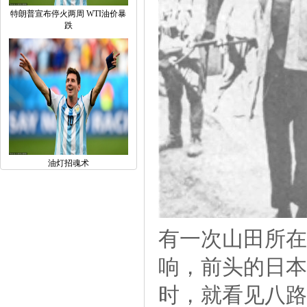
特朗普宣布停火两周WTI油价暴
跌
油灯招魂术
有一次山田所在
响，前头的日本
时，就看见八路