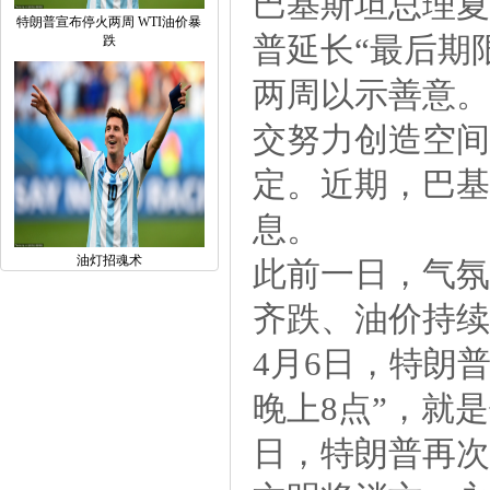
巴基斯坦总理夏
特朗普宣布停火两周WTI油价暴
普延长“最后期
跌
两周以示善意。
交努力创造空间
定。近期，巴基
息。
油灯招魂术
此前一日，气氛
齐跌、油价持续
4月6日，特朗
晚上8点”，就
日，特朗普再次