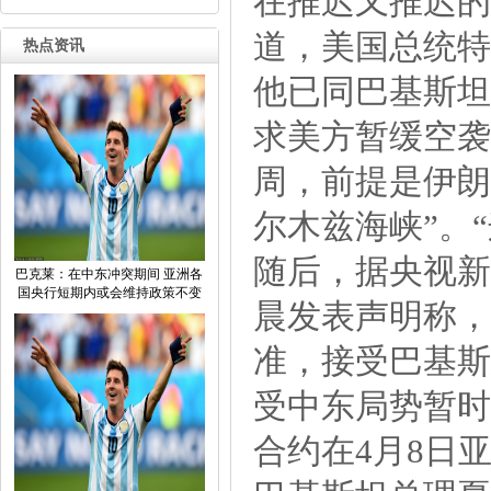
在推迟又推迟的
道，美国总统特
热点资讯
他已同巴基斯坦
求美方暂缓空袭
周，前提是伊朗
尔木兹海峡”。
随后，据央视新
巴克莱：在中东冲突期间亚洲各
国央行短期内或会维持政策不变
晨发表声明称，
准，接受巴基斯
受中东局势暂时
合约在4月8日亚