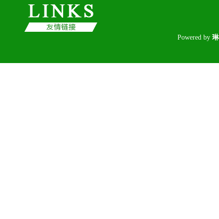
Poweredby
琳